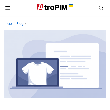
Inicio
Blog
/
/
Contenido
de
Producto:
Guía
para
Principiantes