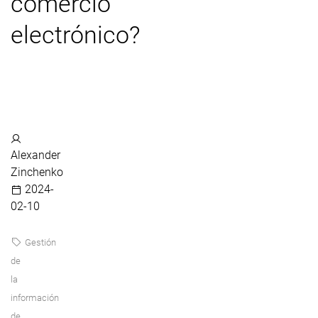
comercio
electrónico?
Alexander
Zinchenko
2024-
02-10
Gestión
de
la
información
de