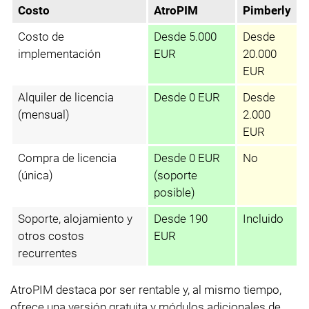
Costo
AtroPIM
Pimberly
Costo de
Desde 5.000
Desde
implementación
EUR
20.000
EUR
Alquiler de licencia
Desde 0 EUR
Desde
(mensual)
2.000
EUR
Compra de licencia
Desde 0 EUR
No
(única)
(soporte
posible)
Soporte, alojamiento y
Desde 190
Incluido
otros costos
EUR
recurrentes
AtroPIM destaca por ser rentable y, al mismo tiempo,
ofrece una versión gratuita y módulos adicionales de