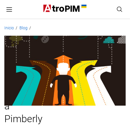
Inicio
Blog
/
/
AtroPIM:
la
alternativa
más
personalizable
a
Pimberly