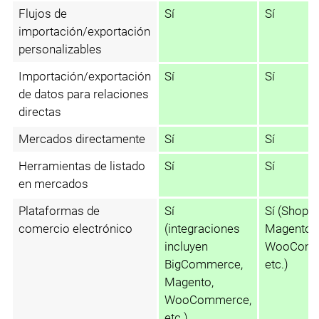
Flujos de
Sí
Sí
importación/exportación
personalizables
Importación/exportación
Sí
Sí
de datos para relaciones
directas
Mercados directamente
Sí
Sí
Herramientas de listado
Sí
Sí
en mercados
Plataformas de
Sí
Sí (Shopify
comercio electrónico
(integraciones
Magento,
incluyen
WooComm
BigCommerce,
etc.)
Magento,
WooCommerce,
etc.)