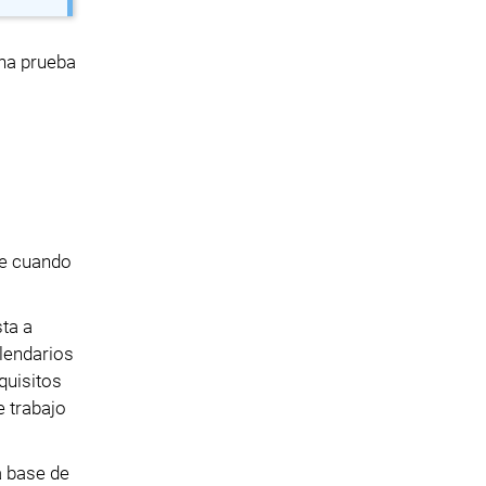
una prueba
de cuando
sta a
alendarios
quisitos
e trabajo
a base de