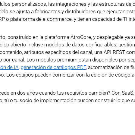
ulos personalizados, las integraciones y las estructuras de 
delo se ajusta a fabricantes y distribuidores que ejecutan est
RP o plataforma de e-commerce, y tienen capacidad de TI int
to, construido en la plataforma AtroCore, y desplegable ya s
igo abierto incluye modelos de datos configurables, gestión 
 contenido, atributos específicos del canal, una API REST co
 o por canal. Los módulos premium están disponibles por se
ión de IA
,
generación de catálogos PDF
, automatización de fl
oo. Los equipos pueden comenzar con la edición de código ab
sucede en dos años cuando tus requisitos cambien? Con SaaS,
o, tú o tu socio de implementación pueden construir lo que s