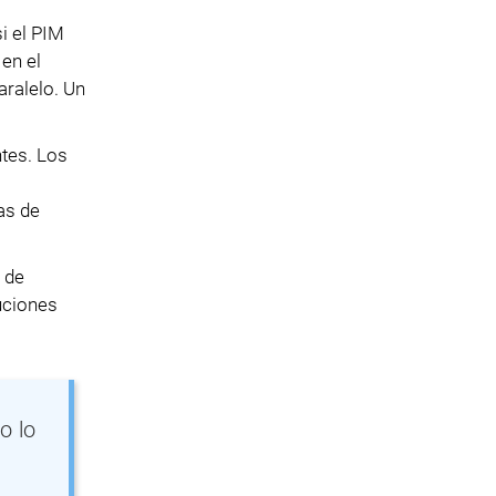
i el PIM
 en el
aralelo. Un
tes. Los
as de
 de
uciones
o lo