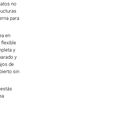
datos no
ructuras
erna para
ea en
flexible
mpleta y
parado y
ujos de
ierto sin
 estás
ea