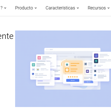
M?
Producto
Características
Recursos
n PIM
ente
Demos
Descripción de las
Roadmap
Casos p
características
PIM basado en IA
AtroCor
Gestión de datos
Clasificación de los datos del
Centro 
Taxonomías
producto
Blog
Canales y atributos
Sindicación de datos de
productos
Glosari
Gestión de activos digitales
Publicación de bases de
Workflows y Colaboración
datos