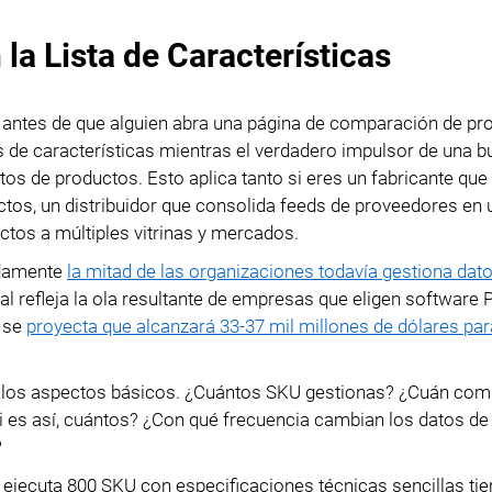
Importación de datos
Pasaporte Digital de
la Lista de Características
Exportación de datos
Producto
Gestión de accesos
Cumplimiento PPWR
 antes de que alguien abra una página de comparación de pr
s de características mientras el verdadero impulsor de una 
Módulos
atos de productos. Esto aplica tanto si eres un fabricante que
tos, un distribuidor que consolida feeds de proveedores en 
Integraciones
ctos a múltiples vitrinas y mercados.
PIM Amazon Integration
adamente
la mitad de las organizaciones todavía gestiona dat
al refleja la ola resultante de empresas que eligen software 
, se
proyecta que alcanzará 33-37 mil millones de dólares par
 los aspectos básicos. ¿Cuántos SKU gestionas? ¿Cuán com
si es así, cuántos? ¿Con qué frecuencia cambian los datos d
?
ejecuta 800 SKU con especificaciones técnicas sencillas tie