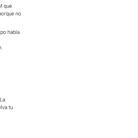
IM que
 porque no
ipo había
n.
 La
lva tu