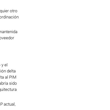
quier otro
ordinación
 mantenida
roveedor
 y el
ión delta
ta al PIM
abría sido
quitectura
P actual,