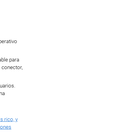
perativo
able para
 conector,
uarios.
una
 rico, y
iones