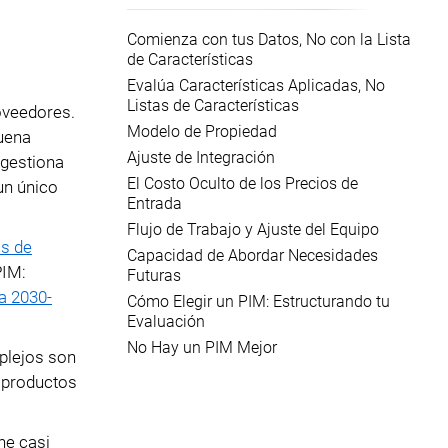
Comienza con tus Datos, No con la Lista
de Características
Evalúa Características Aplicadas, No
Listas de Características
oveedores.
Modelo de Propiedad
buena
Ajuste de Integración
 gestiona
El Costo Oculto de los Precios de
un único
Entrada
Flujo de Trabajo y Ajuste del Equipo
os de
Capacidad de Abordar Necesidades
PIM:
Futuras
a 2030-
Cómo Elegir un PIM: Estructurando tu
Evaluación
No Hay un PIM Mejor
plejos son
e productos
ne casi