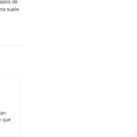
uipos de
ona suele
ran
y qué