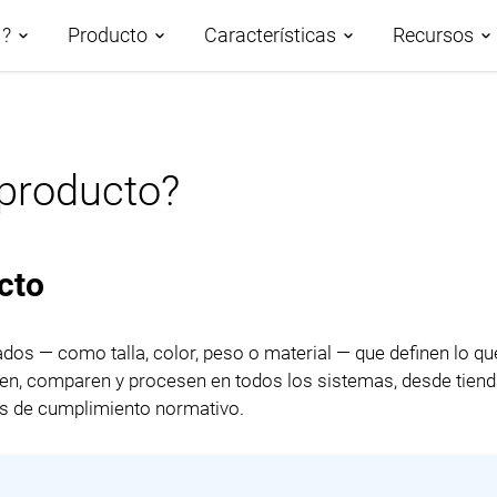
M?
Producto
Características
Recursos
n PIM
Demos
Descripción de las
 producto?
Roadmap
Casos p
características
PIM basado en IA
AtroCor
Gestión de datos
cto
Clasificación de los datos del
Centro 
Taxonomías
producto
Blog
dos — como talla, color, peso o material — que definen lo qu
Canales y atributos
Sindicación de datos de
tren, comparen y procesen en todos los sistemas, desde tiend
productos
Glosari
Gestión de activos digitales
os de cumplimiento normativo.
Publicación de bases de
Workflows y Colaboración
datos