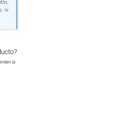
odón
,
s ni
ducto?
venden la