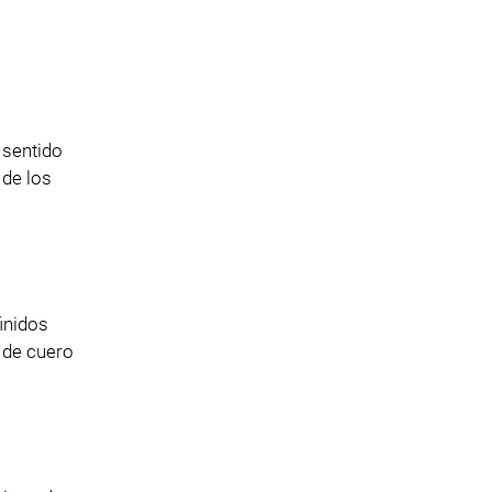
 sentido
 de los
inidos
n de cuero