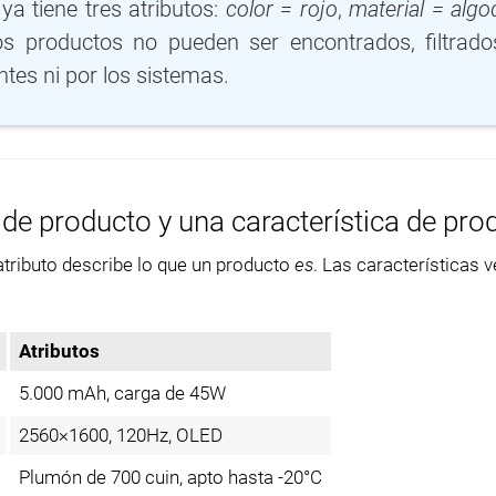
Importación de datos
ya tiene tres atributos:
color = rojo
,
material = alg
Pasaporte Digital de
los productos no pueden ser encontrados, filtrado
Exportación de datos
Producto
ntes ni por los sistemas.
Gestión de accesos
Cumplimiento PPWR
Módulos
o de producto y una característica de pro
Integraciones
tributo describe lo que un producto
es
. Las características 
PIM Amazon Integration
Atributos
5.000 mAh, carga de 45W
2560×1600, 120Hz, OLED
Plumón de 700 cuin, apto hasta -20°C