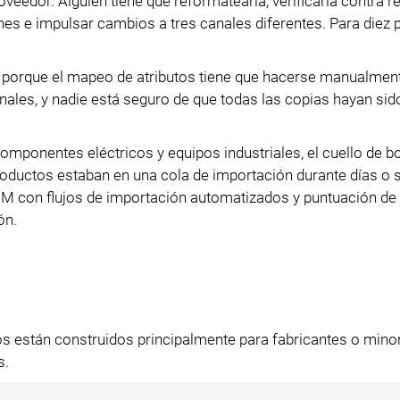
veedor. Alguien tiene que reformatearla, verificarla contra r
nes e impulsar cambios a tres canales diferentes. Para diez 
porque el mapeo de atributos tiene que hacerse manualmen
nales, y nadie está seguro de que todas las copias hayan sid
ponentes eléctricos y equipos industriales, el cuello de bo
productos estaban en una cola de importación durante días 
PIM con flujos de importación automatizados y puntuación de
ón.
s están construidos principalmente para fabricantes o minor
s.