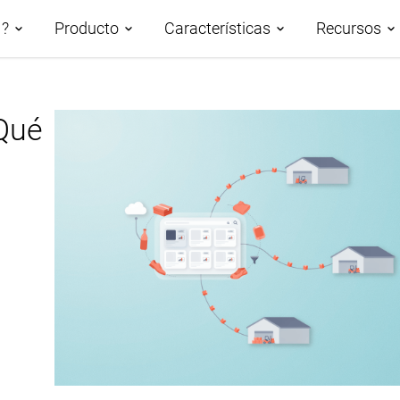
M?
Producto
Características
Recursos
n PIM
 Qué
Demos
Descripción de las
Roadmap
Casos p
características
PIM basado en IA
AtroCor
Gestión de datos
Clasificación de los datos del
Centro 
Taxonomías
producto
Blog
Canales y atributos
Sindicación de datos de
productos
Glosari
Gestión de activos digitales
Publicación de bases de
Workflows y Colaboración
datos