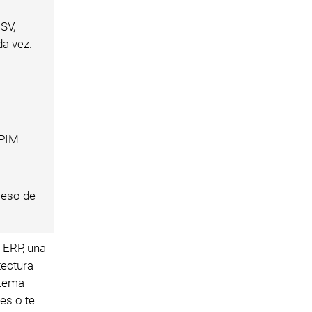
SV,
da vez.
 PIM
ceso de
 ERP, una
tectura
stema
es o te