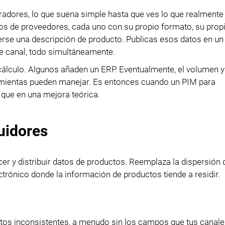
Importación de datos
radores, lo que suena simple hasta que ves lo que realmente 
Pasaporte Digital de
Exportación de datos
os de proveedores, cada uno con su propio formato, su prop
Producto
rse una descripción de producto. Publicas esos datos en un 
Gestión de accesos
de canal, todo simultáneamente.
Cumplimiento PPWR
cálculo. Algunos añaden un ERP. Eventualmente, el volumen y
Módulos
ramientas pueden manejar. Es entonces cuando un PIM para
 que en una mejora teórica.
Integraciones
PIM Amazon Integration
uidores
er y distribuir datos de productos. Reemplaza la dispersión 
trónico donde la información de productos tiende a residir.
.
atos inconsistentes, a menudo sin los campos que tus canal