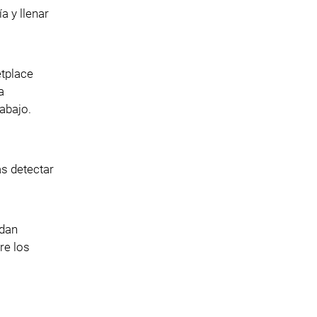
a y llenar
etplace
a
rabajo.
as detectar
adan
re los