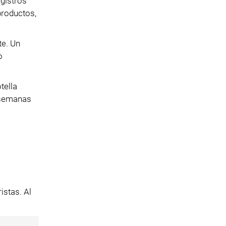
egistros
productos,
te. Un
o
tella
o semanas
istas. Al