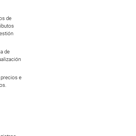
os de
ributos
estión
ja de
alización
 precios e
os.