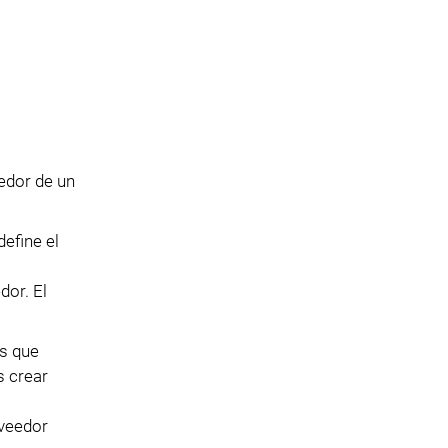
edor de un
define el
dor. El
es que
s crear
oveedor