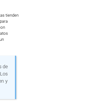
tas tienden
 para
con
datos
 un
s de
 Los
en y