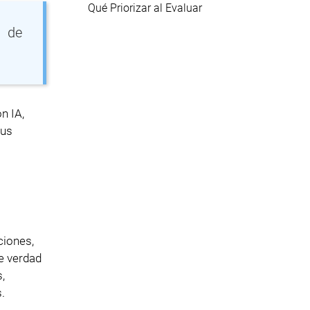
Qué Priorizar al Evaluar
n de
n IA,
tus
ciones,
de verdad
,
.