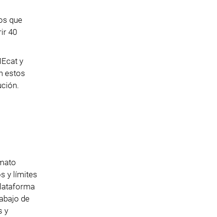
tos que
ir 40
MEcat y
n estos
ución.
rmato
s y límites
plataforma
abajo de
s y