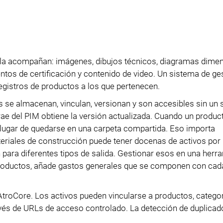
e la acompañan: imágenes, dibujos técnicos, diagramas dimen
ntos de certificación y contenido de video. Un sistema de ge
egistros de productos a los que pertenecen.
s se almacenan, vinculan, versionan y son accesibles sin un
e del PIM obtiene la versión actualizada. Cuando un produc
 lugar de quedarse en una carpeta compartida. Eso importa
teriales de construcción puede tener docenas de activos por
 para diferentes tipos de salida. Gestionar esos en una herr
 productos, añade gastos generales que se componen con ca
troCore. Los activos pueden vincularse a productos, categor
avés de URLs de acceso controlado. La detección de duplicad