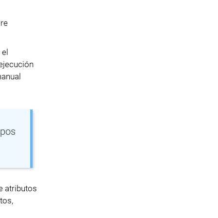
ere
 el
 ejecución
manual
ipos
e atributos
tos,