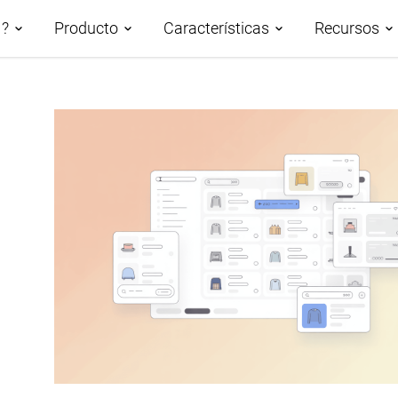
M?
Producto
Características
Recursos
n PIM
Demos
Descripción de las
Roadmap
Casos p
características
PIM basado en IA
AtroCor
Gestión de datos
Clasificación de los datos del
Centro 
Taxonomías
producto
Blog
Canales y atributos
Sindicación de datos de
productos
Glosari
Gestión de activos digitales
Publicación de bases de
Workflows y Colaboración
datos