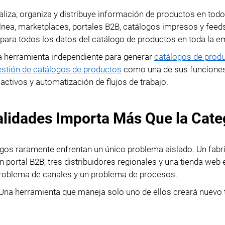
Importación de datos
liza, organiza y distribuye información de productos en todo
Pasaporte Digital de
Exportación de datos
línea, marketplaces, portales B2B, catálogos impresos y feed
Producto
para todos los datos del catálogo de productos en toda la e
Gestión de accesos
Cumplimiento PPWR
na herramienta independiente para generar
catálogos de prod
estión de catálogos de productos
como una de sus funcione
Módulos
activos y automatización de flujos de trabajo.
Integraciones
alidades Importa Más Que la Cate
PIM Amazon Integration
os raramente enfrentan un único problema aislado. Un fabr
n portal B2B, tres distribuidores regionales y una tienda web 
roblema de canales y un problema de procesos.
. Una herramienta que maneja solo uno de ellos creará nuevo 