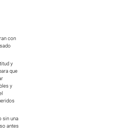
tran con
asado
itud y
 para que
ar
bles y
el
ueridos
o sin una
eso antes