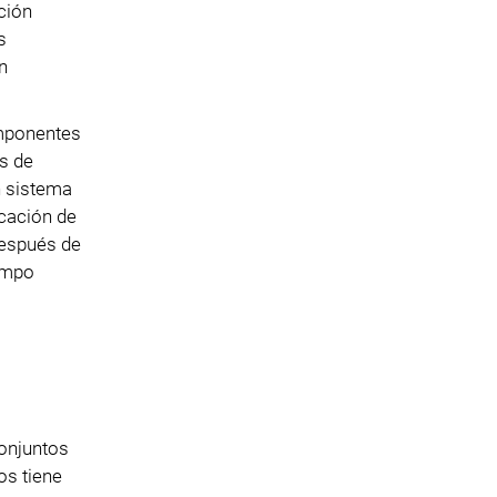
ción
s
n
omponentes
s de
n sistema
icación de
después de
campo
conjuntos
os tiene