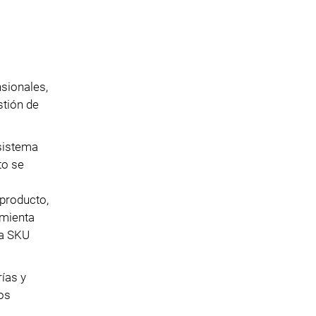
sionales,
stión de
 sistema
to se
 producto,
amienta
da SKU
ías y
os