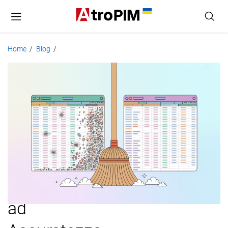
Home
Blog
/
/
Pulizia
dei
Dati
Prodotto:
Guida
Pratica
ad