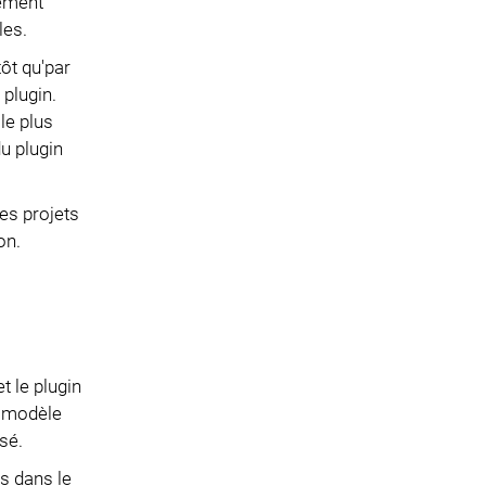
sement
les.
ôt qu'par
plugin.
le plus
u plugin
es projets
on.
 le plugin
e modèle
sé.
s dans le