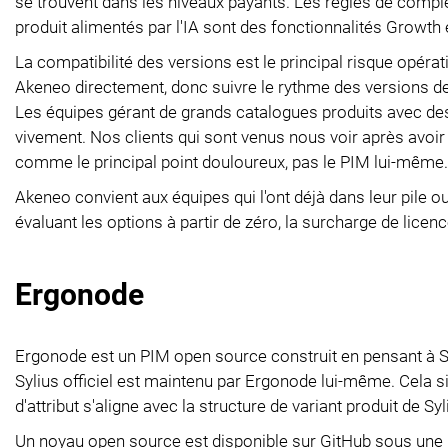
se trouvent dans les niveaux payants. Les règles de complé
produit alimentés par l'IA sont des fonctionnalités Growth 
La compatibilité des versions est le principal risque opéra
Akeneo directement, donc suivre le rythme des versions de 
Les équipes gérant de grands catalogues produits avec des m
vivement. Nos clients qui sont venus nous voir après avoir
comme le principal point douloureux, pas le PIM lui-même.
Akeneo convient aux équipes qui l'ont déjà dans leur pile o
évaluant les options à partir de zéro, la surcharge de licenc
Ergonode
Ergonode est un PIM open source construit en pensant à Sy
Sylius officiel est maintenu par Ergonode lui-même. Cela sig
d'attribut s'aligne avec la structure de variant produit de 
Un noyau open source est disponible sur GitHub sous une