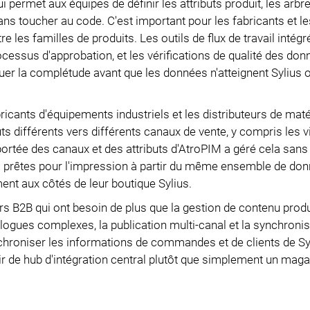
i permet aux équipes de définir les attributs produit, les arbr
sans toucher au code. C'est important pour les fabricants et le
 les familles de produits. Les outils de flux de travail intégr
ocessus d'approbation, et les vérifications de qualité des do
quer la complétude avant que les données n'atteignent Sylius o
icants d'équipements industriels et les distributeurs de mat
s différents vers différents canaux de vente, y compris les v
ortée des canaux et des attributs d'AtroPIM a géré cela sans
F prêtes pour l'impression à partir du même ensemble de don
ment aux côtés de leur boutique Sylius.
urs B2B qui ont besoin de plus que la gestion de contenu prod
logues complexes, la publication multi-canal et la synchronis
hroniser les informations de commandes et de clients de Sy
ervir de hub d'intégration central plutôt que simplement un mag