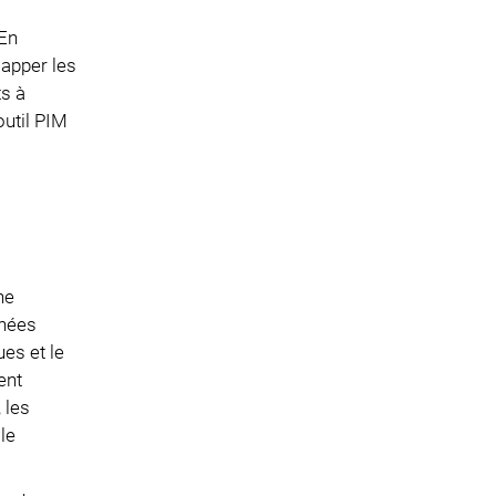
 En
mapper les
ts à
outil PIM
ne
nnées
ues et le
ent
 les
le