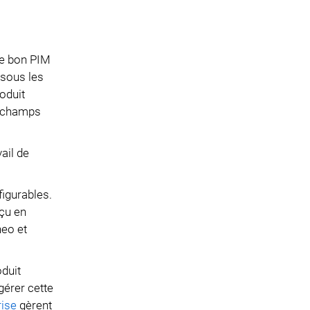
 le bon PIM
 sous les
oduit
s champs
ail de
figurables.
çu en
neo et
oduit
gérer cette
rise
gèrent