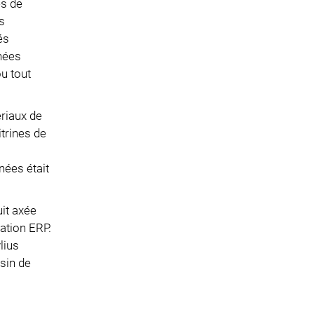
es de
s
és
nnées
u tout
ériaux de
itrines de
nées était
uit axée
ation ERP.
lius
asin de