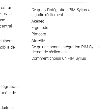
 est un
Ce que « l'intégration PIM Sylius »
é, mais
signifie réellement
une
Akeneo
central
Ergonode
Pimcore
AtroPIM
duisent
Ce qu'une bonne intégration PIM Sylius
hoix a de
demande réellement
Comment choisir un PIM Sylius
ntégration.
modèle de
duits et