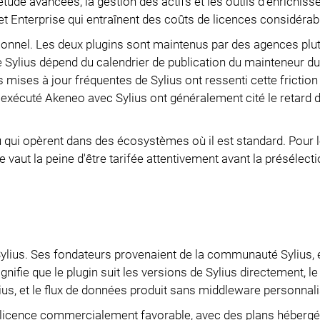
tude avancées, la gestion des actifs et les outils d'enrichis
et Enterprise qui entraînent des coûts de licences considérab
tionnel. Les deux plugins sont maintenus par des agences plut
Sylius dépend du calendrier de publication du mainteneur du 
ises à jour fréquentes de Sylius ont ressenti cette friction 
 exécuté Akeneo avec Sylius ont généralement cité le retard d
u qui opèrent dans des écosystèmes où il est standard. Pour l
e vaut la peine d'être tarifée attentivement avant la présélecti
lius. Ses fondateurs provenaient de la communauté Sylius, et
nifie que le plugin suit les versions de Sylius directement, l
Sylius, et le flux de données produit sans middleware personnali
 licence commercialement favorable, avec des plans hébergé