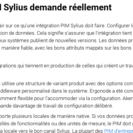
M Sylius demande réellement
clair sur ce qu'une intégration PIM Sylius doit faire. Configurer
on de données. Cela signifie s'assurer que l'intégration tient
eux systèmes publient de nouvelles versions. Les données pr
e manière fiable, avec les bons attributs mappés sur les bon
rations qui tiennent en production de celles qui créent un trav
s utilise une structure de variant produit avec des options con
iddleware personnalisé dans le système. Ergonode a été con
samment flexible pour l'accommoder via la configuration. Ake
nde davantage de travail de configuration délibéré.
pporte plusieurs locales de manière native. Si vos données pr
bellés de fonctionnalités ou des unités de mesure, le PIM doit 
a locale vers le bon canal Sylius. La plupart des
PIM d'entrep