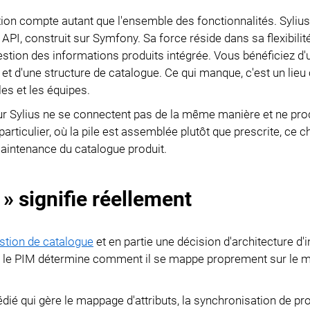
Importation de données
ration compte autant que l'ensemble des fonctionnalités. Sylius
Passeport Numérique de
Exportation de données
I, construit sur Symfony. Sa force réside dans sa flexibilit
Produit
 gestion des informations produits intégrée. Vous bénéficiez d'
Gestion de l'accès
 d'une structure de catalogue. Ce qui manque, c'est un lieu 
Conformité PPWR
les et les équipes.
Modules
our Sylius ne se connectent pas de la même manière et ne pro
rticulier, où la pile est assemblée plutôt que prescrite, ce c
Intégrations
maintenance du catalogue produit.
PIM Amazon Integration
 » signifie réellement
stion de catalogue
et en partie une décision d'architecture d'i
ns le PIM détermine comment il se mappe proprement sur le 
ié qui gère le mappage d'attributs, la synchronisation de pro