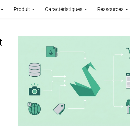
Produit
Caractéristiques
Ressources
IM
t
Demos
Aperçu des caractéristiques
Roadmap
Études de
Gestion des données
PIM piloté par l’IA
AtroCore 
Taxonomies
Classification des données
Centre d'a
relatives aux produits
Canaux et attributs
Blog
Syndication de données
Gestion des actifs
produits
Glossaire
numériques
Publication de bases de
Workflows et Collaboration
données