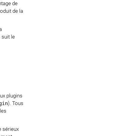
ntage de
oduit de la
a
suit le
ux plugins
gin
). Tous
les
e sérieux