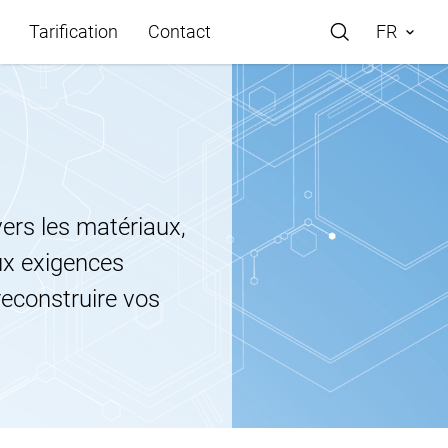
Tarification
Contact
FR
 cas
ers les matériaux,
Store
ux exigences
ide
reconstruire vos