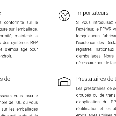
e
Importateurs
e conformité sur le
Si vous introduisez
gure sur l'emballage.
l'extérieur, le PPWR
rmité, maintenir la
lorsqu'aucun fabrica
ès des systèmes REP
l'existence des Décl
es d'emballage pour
registres nationau
ndroit.
d'emballages. Notre 
nécessaire pour le fa
rs de
Prestataires de 
Les prestataires de s
groupés ou de trans
seurs, vous inscrire
d'application du P
bre de l'UE où vous
réutilisation et les
s sur les emballages
emballages utilisés 
tion suit le statut de