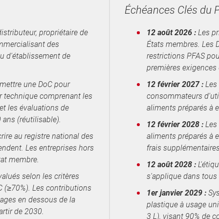
Échéances Clés du
istributeur, propriétaire de
12 août 2026 :
Les pr
mmercialisant des
États membres. Les D
ieu d'établissement de
restrictions PFAS pou
premières exigences 
émettre une DoC pour
12 février 2027 :
Les 
r technique comprenant les
consommateurs d'util
 et les évaluations de
aliments préparés à e
ans (réutilisable).
12 février 2028 :
Les 
ire au registre national des
aliments préparés à e
endent. Les entreprises hors
frais supplémentaires
État membre.
12 août 2028 :
L'étiq
lués selon les critères
s'applique dans tous
C (≥70%). Les contributions
1er janvier 2029 :
Sys
ages en dessous de la
plastique à usage un
artir de 2030.
3 L), visant 90% de c