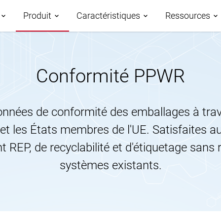
Produit
Caractéristiques
Ressources
IM
Demos
Conformité PPWR
Aperçu des caractéristiques
Roadmap
Études de
Gestion des données
PIM piloté par l’IA
onnées de conformité des emballages à trav
AtroCore 
Taxonomies
Classification des données
 et les États membres de l'UE. Satisfaites a
Centre d'a
relatives aux produits
Canaux et attributs
t REP, de recyclabilité et d'étiquetage sans 
Blog
systèmes existants.
Syndication de données
Gestion des actifs
produits
Glossaire
numériques
Publication de bases de
Workflows et Collaboration
données