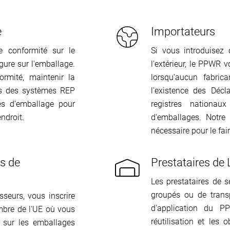
e
Importateurs
e conformité sur le
Si vous introduisez
gure sur l'emballage.
l'extérieur, le PPWR
rmité, maintenir la
lorsqu'aucun fabrica
ès des systèmes REP
l'existence des Décl
es d'emballage pour
registres nationau
ndroit.
d'emballages. Notre 
nécessaire pour le fa
rs de
Prestataires de 
Les prestataires de s
groupés ou de trans
seurs, vous inscrire
d'application du P
bre de l'UE où vous
réutilisation et les
s sur les emballages