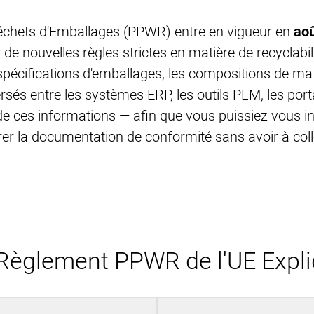
Importation de données
Passeport Numérique de
Déchets d'Emballages (PPWR) entre en vigueur en
ao
Exportation de données
Produit
e nouvelles règles strictes en matière de recyclabili
Gestion de l'accès
pécifications d'emballages, les compositions de maté
Conformité PPWR
és entre les systèmes ERP, les outils PLM, les portai
Modules
e ces informations — afin que vous puissiez vous in
rer la documentation de conformité sans avoir à co
Intégrations
PIM Amazon Integration
Règlement PPWR de l'UE Expl