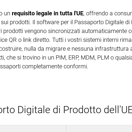
Passaporto Digitale di
Importazione dei dati
Prodotto
do un
requisito legale in tutta l'UE
, offrendo a consum
Esportazione dei dati
ui prodotti. Il software per il Passaporto Digitale d
Conformità PPWR
Gestione degli accessi
tri prodotti vengono sincronizzati automaticamente 
Moduli
e QR o link diretto. Tutti i vostri sistemi interni 
ricostruire, nulla da migrare e nessuna infrastruttur
Integrazioni
tti, che si trovino in un PIM, ERP, MDM, PLM o qualsi
PIM Amazon Integration
passaporti completamente conformi.
o Digitale di Prodotto dell'U