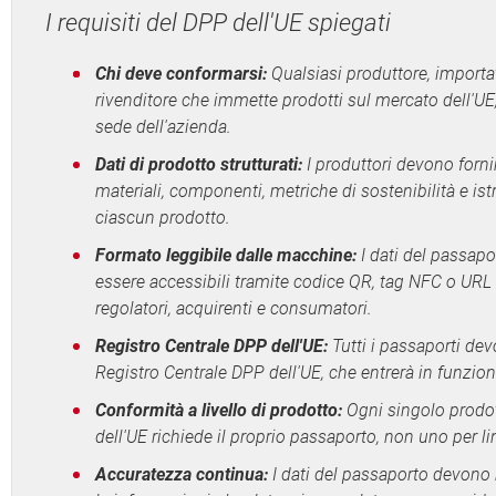
I requisiti del DPP dell'UE spiegati
Chi deve conformarsi:
Qualsiasi produttore, importat
rivenditore che immette prodotti sul mercato dell'U
sede dell'azienda.
Dati di prodotto strutturati:
I produttori devono forni
materiali, componenti, metriche di sostenibilità e istru
ciascun prodotto.
Formato leggibile dalle macchine:
I dati del passap
essere accessibili tramite codice QR, tag NFC o URL 
regolatori, acquirenti e consumatori.
Registro Centrale DPP dell'UE:
Tutti i passaporti dev
Registro Centrale DPP dell'UE, che entrerà in funzion
Conformità a livello di prodotto:
Ogni singolo prodo
dell'UE richiede il proprio passaporto, non uno per li
Accuratezza continua:
I dati del passaporto devono 