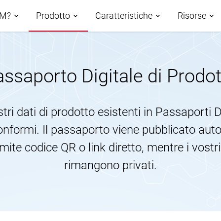
IM?
Prodotto
Caratteristiche
Risorse
 tra PIM
Demos
ssaporto Digitale di Prodo
Panoramica delle
Roadmap
Casi di
caratteristiche
PIM basato sull'IA
ri dati di prodotto esistenti in Passaporti D
AtroCo
Gestione dei dati
Classificazione dei dati del
formi. Il passaporto viene pubblicato au
Centro 
Tassonomie
prodotto
mite codice QR o link diretto, mentre i vostri
Blog
Canali e attributi
Sindacato dei dati di
rimangono privati.
prodotto
Glossa
Gestione delle risorse digitali
Pubblicazione da database
Workflows e Collaborazione