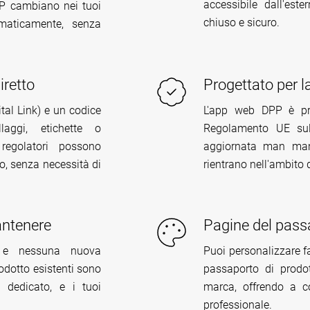
accessibile dall'est
DPP cambiano nei tuoi
chiuso e sicuro.
omaticamente, senza
iretto
Progettato per 
tal Link) e un codice
L'app web DPP è prog
ggi, etichette o
Regolamento UE sull
regolatori possono
aggiornata man mano
, senza necessità di
rientrano nell'ambito 
antenere
Pagine del passa
e e nessuna nuova
Puoi personalizzare f
prodotto esistenti sono
passaporto di prodot
 dedicato, e i tuoi
marca, offrendo a c
professionale.