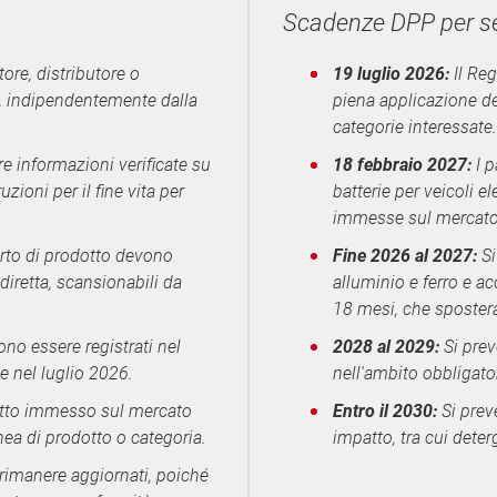
Scadenze DPP per se
ore, distributore o
19 luglio 2026:
Il Reg
E, indipendentemente dalla
piena applicazione de
categorie interessate.
re informazioni verificate su
18 febbraio 2027:
I p
zioni per il fine vita per
batterie per veicoli el
immesse sul mercato 
orto di prodotto devono
Fine 2026 al 2027:
Si
diretta, scansionabili da
alluminio e ferro e ac
18 mesi, che sposterà 
ono essere registrati nel
2028 al 2029:
Si prev
e nel luglio 2026.
nell'ambito obbligator
tto immesso sul mercato
Entro il 2030:
Si prev
nea di prodotto o categoria.
impatto, tra cui deter
rimanere aggiornati, poiché