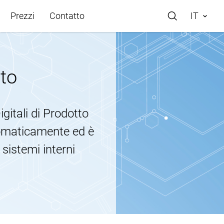
Prezzi
Contatto
IT
tto
 studio
igitali di Prodotto
re Store
tomaticamente ed è
di assistenza
 sistemi interni
rio