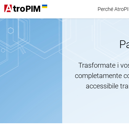
Perché AtroP
Confronto
Pa
Trasformate i vost
completamente con
accessibile tra