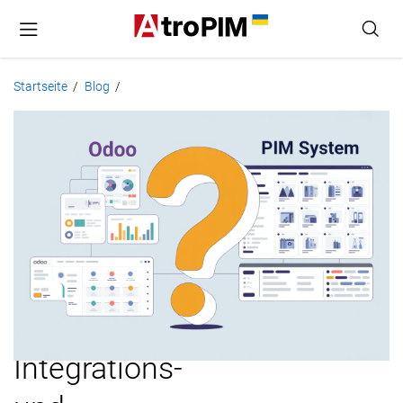
Startseite
Blog
/
/
Die
beste
PIM
für
Odoo
wählen:
Integrations-