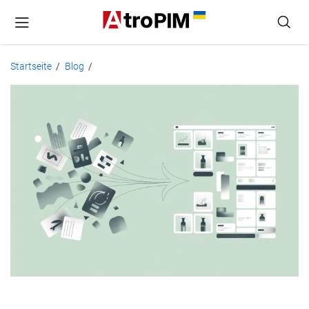
Startseite
Blog
/
/
PIM-
System:
Anfängerleitfaden
für
Produktdatenverwaltung