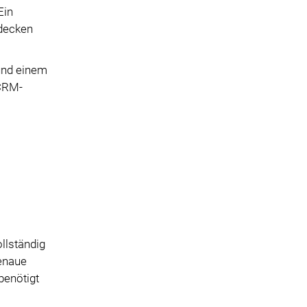
Ein
 decken
und einem
 CRM-
llständig
genaue
benötigt