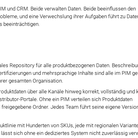
Datenimport
PPWR-Konformität
PIM und CRM. Beide verwalten Daten. Beide beeinflussen den
Datenexport
robleme, und eine Verwechslung ihrer Aufgaben führt zu Daten
Module
 beeinträchtigen.
Zugriffsverwaltung
Integrationen
PIM Amazon Integration
rales Repository für alle produktbezogenen Daten. Beschreibu
ertifizierungen und mehrsprachige Inhalte sind alle im PIM ge
Ihrer gesamten Organisation.
roduktdaten über alle Kanäle hinweg korrekt, vollständig und 
tributor-Portale. Ohne ein PIM verteilen sich Produktdaten
 freigegebene Ordner. Jedes Team führt seine eigene Versio
ktlinie mit Hunderten von SKUs, jede mit regionalen Variante
sst sich ohne ein dediziertes System nicht zuverlässig ver