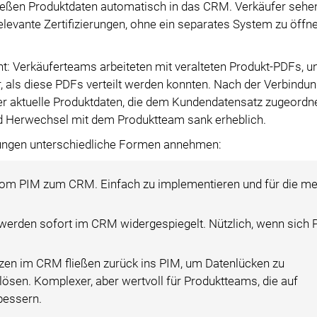
ließen Produktdaten automatisch in das CRM. Verkäufer sehen
relevante Zertifizierungen, ohne ein separates System zu öffn
nt: Verkäuferteams arbeiteten mit veralteten Produkt-PDFs, u
r, als diese PDFs verteilt werden konnten. Nach der Verbindu
r aktuelle Produktdaten, die dem Kundendatensatz zugeordn
nd Herwechsel mit dem Produktteam sank erheblich.
rungen unterschiedliche Formen annehmen:
 vom PIM zum CRM. Einfach zu implementieren und für die me
 werden sofort im CRM widergespiegelt. Nützlich, wenn sich 
zen im CRM fließen zurück ins PIM, um Datenlücken zu
sen. Komplexer, aber wertvoll für Produktteams, die auf
bessern.