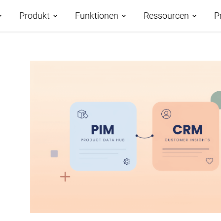
Produkt
Funktionen
Ressourcen
P
Demos
Funktionsübersicht
Roadmap
Fallstudien
Datenverwaltung
KI-gestütztes PIM
AtroCore Store
Taxonomien
Klassifizierung der
Hilfezentrum
Produktdaten
Kanäle und Attribute
Blog
Produktdaten-Syndizierung
Digital Asset Management
Glossar
Database Publishing
Workflows und
Zusammenarbeit
Digitaler Produktpass