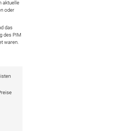
 aktuelle
en oder
nd das
ng des PIM
et waren.
isten
Preise