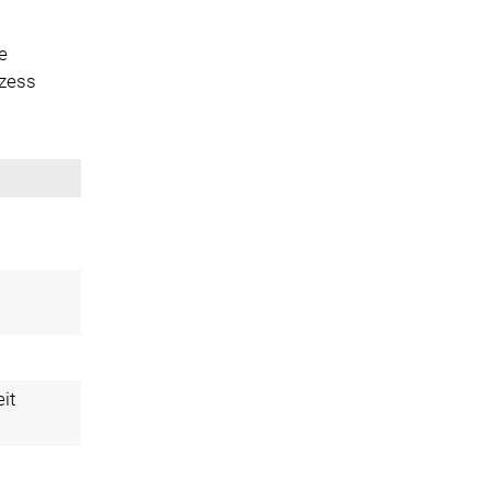
e
ozess
it