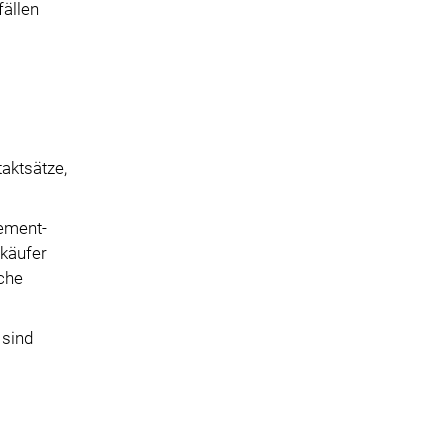
ällen
aktsätze,
gement-
rkäufer
lche
 sind