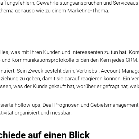
affungsfehlern, Gewährleistungsansprüchen und Serviceausf
othema genauso wie zu einem Marketing-Thema.
es, was mit Ihren Kunden und Interessenten zu tun hat. Kont
lle und Kommunikationsprotokolle bilden den Kern jedes CRM.
entriert. Sein Zweck besteht darin, Vertriebs-, Account-Mana
iehung zu geben, damit sie darauf reagieren können. Ein Ve
ssen, was der Kunde gekauft hat, worüber er gefragt hat, we
tisierte Follow-ups, Deal-Prognosen und Gebietsmanagement
ivität organisiert und messbar.
hiede auf einen Blick