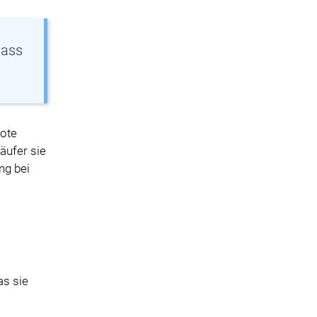
dass
bote
äufer sie
ng bei
as sie