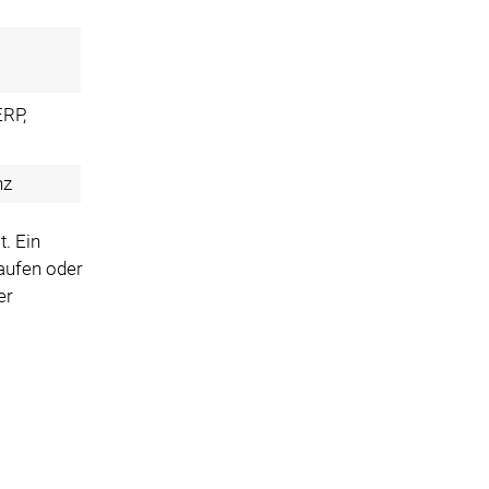
RP,
nz
. Ein
aufen oder
er