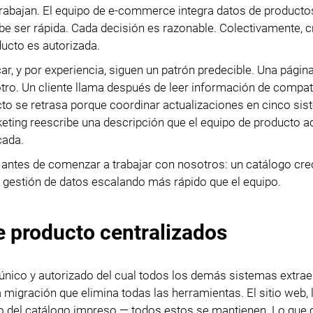
rabajan. El equipo de e-commerce integra datos de producto
be ser rápida. Cada decisión es razonable. Colectivamente, 
ducto es autorizada.
, y por experiencia, siguen un patrón predecible. Una págin
ro. Un cliente llama después de leer información de compati
cto se retrasa porque coordinar actualizaciones en cinco si
ting reescribe una descripción que el equipo de producto ac
cada.
antes de comenzar a trabajar con nosotros: un catálogo crec
 gestión de datos escalando más rápido que el equipo.
e producto centralizados
 único y autorizado del cual todos los demás sistemas extra
migración que elimina todas las herramientas. El sitio web, 
ajo del catálogo impreso — todos estos se mantienen. Lo que