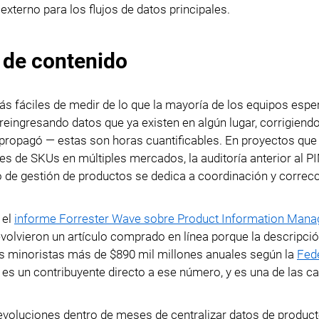
terno para los flujos de datos principales.
s de contenido
s fáciles de medir de lo que la mayoría de los equipos espe
reingresando datos que ya existen en algún lugar, corrigiend
e propagó — estas son horas cuantificables. En proyectos que
s de SKUs en múltiples mercados, la auditoría anterior al P
po de gestión de productos se dedica a coordinación y correc
 el
informe Forrester Wave sobre Product Information Man
olvieron un artículo comprado en línea porque la descripció
os minoristas más de $890 mil millones anuales según la
Fed
o es un contribuyente directo a ese número, y es una de las 
evoluciones dentro de meses de centralizar datos de product