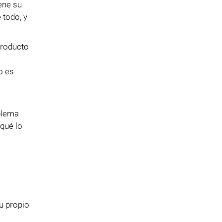
ene su
 todo, y
producto
o es
s
oblema
 qué lo
u propio