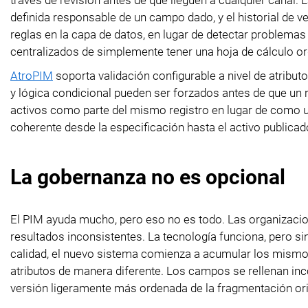
través de revisión antes de que lleguen a cualquier canal.
definida responsable de un campo dado, y el historial de 
reglas en la capa de datos, en lugar de detectar problemas
centralizados de simplemente tener una hoja de cálculo o
AtroPIM
soporta validación configurable a nivel de atribu
y lógica condicional pueden ser forzados antes de que un 
activos como parte del mismo registro en lugar de como u
coherente desde la especificación hasta el activo publicado
La gobernanza no es opcional
El PIM ayuda mucho, pero eso no es todo. Las organizac
resultados inconsistentes. La tecnología funciona, pero si
calidad, el nuevo sistema comienza a acumular los mismos
atributos de manera diferente. Los campos se rellenan inc
versión ligeramente más ordenada de la fragmentación ori