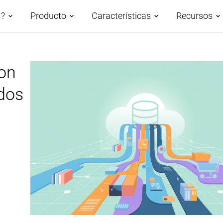
M?
Producto
Características
Recursos
n PIM
con
Demos
Descripción de las
Roadmap
ados
Casos p
características
PIM basado en IA
AtroCor
Gestión de datos
Clasificación de los datos del
Centro 
Taxonomías
producto
Blog
Canales y atributos
Sindicación de datos de
productos
Glosari
Gestión de activos digitales
Publicación de bases de
Workflows y Colaboración
datos