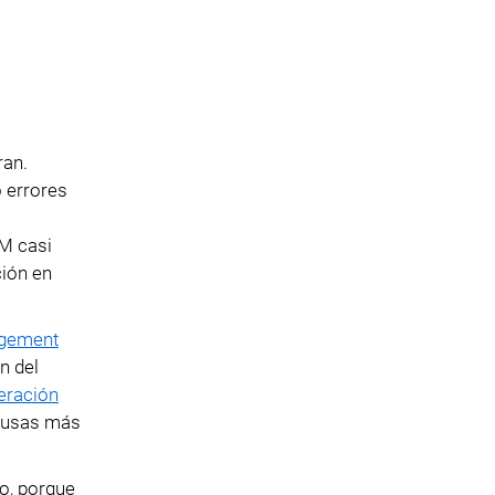
ran.
o errores
IM casi
ción en
agement
n del
eración
causas más
o, porque