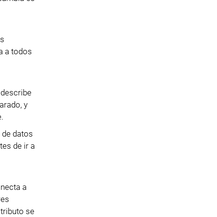
as
a a todos
 describe
arado, y
.
s de datos
es de ir a
onecta a
res
tributo se