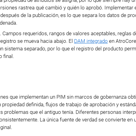
 La propiedad de atributos se asigna, por lo que siempre hay 
versiones rastrea qué cambió y quién lo aprobó. Implementar 
 después de la publicación, es lo que separa los datos de pr
rdenada.
to. Campos requeridos, rangos de valores aceptables, reglas 
registro se mueva hacia abajo. El
DAM integrado
en AtroCore
n sistema separado, por lo que el registro del producto pe
 final.
iones que implementan un PIM sin marcos de gobernanza obt
n propiedad definida, flujos de trabajo de aprobación y están
 problemas que el antiguo tenía. Diferentes personas interp
onsistentemente. La única fuente de verdad se convierte en 
ginal.