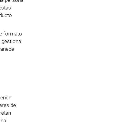
una persona
estas
oducto
de formato
 gestiona
rmanece
ienen
dares de
retan
una