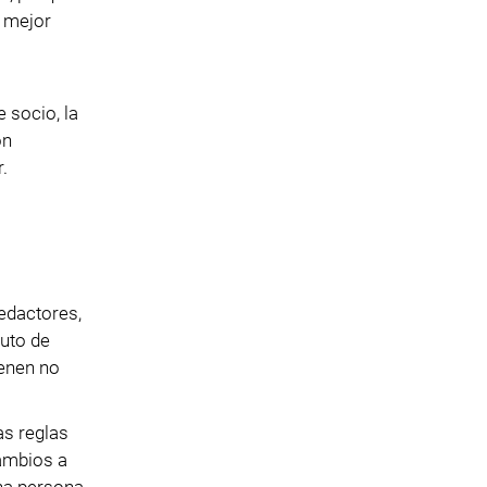
a mejor
 socio, la
ón
.
edactores,
buto de
ienen no
as reglas
cambios a