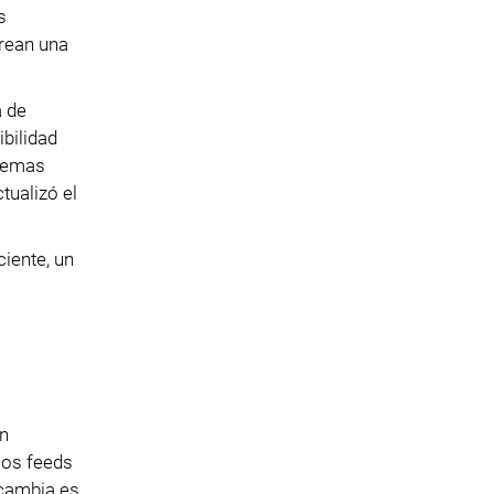
s
crean una
a de
bilidad
stemas
tualizó el
iente, un
en
los feeds
 cambia es