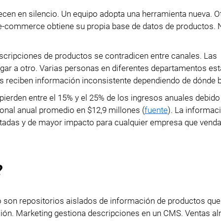
Importación de datos
cen en silencio. Un equipo adopta una herramienta nueva. O
Pasaporte Digital de
Exportación de datos
e e-commerce obtiene su propia base de datos de productos. 
Producto
Gestión de accesos
Cumplimiento PPWR
scripciones de productos se contradicen entre canales. Las
legar a otro. Varias personas en diferentes departamentos es
Módulos
s reciben información inconsistente dependiendo de dónde 
ierden entre el 15% y el 25% de los ingresos anuales debido
Integraciones
cional anual promedio en $12,9 millones (
fuente
). La informac
PIM Amazon Integration
tadas y de mayor impacto para cualquier empresa que venda
?
do son repositorios aislados de información de productos que
ión. Marketing gestiona descripciones en un CMS. Ventas a