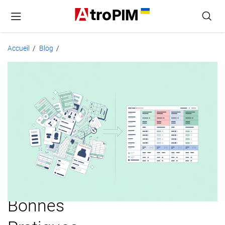
Accueil
Blog
/
/
Enrichissement
des
Données
Produit
:
Processus,
Bonnes