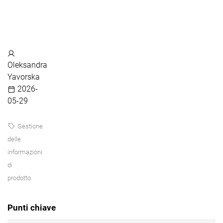
Oleksandra
Yavorska
2026-
05-29
Gestione
delle
informazioni
di
prodotto
Punti chiave