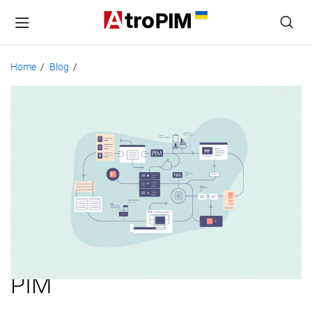
Home
Blog
/
/
Come
funziona
la
gestione
dei
workflow
PIM