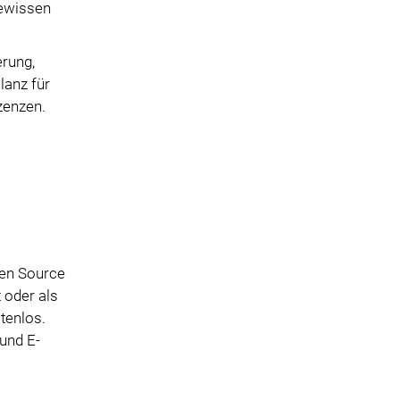
gewissen
erung,
lanz für
zenzen.
pen Source
 oder als
tenlos.
und E-