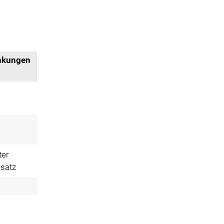
nkungen
ter
satz