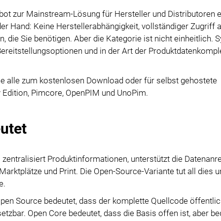
Datenimport
PPWR-Konformität
zur Mainstream-Lösung für Hersteller und Distributoren en
Datenexport
er Hand: Keine Herstellerabhängigkeit, vollständiger Zugriff 
Module
, die Sie benötigen. Aber die Kategorie ist nicht einheitlich.
Zugriffsverwaltung
Integrationen
Bereitstellungsoptionen und in der Art der Produktdatenkomple
PIM Amazon Integration
e alle zum kostenlosen Download oder für selbst gehostete
y Edition, Pimcore, OpenPIM und UnoPim.
utet
s zentralisiert Produktinformationen, unterstützt die Datenan
arktplätze und Print. Die Open-Source-Variante tut all dies u
e.
en Source bedeutet, dass der komplette Quellcode öffentli
setzbar. Open Core bedeutet, dass die Basis offen ist, aber b