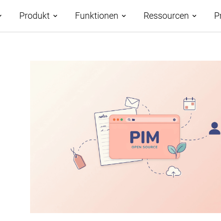
Produkt
Funktionen
Ressourcen
P
Demos
Funktionsübersicht
Roadmap
Fallstudien
Datenverwaltung
KI-gestütztes PIM
AtroCore Store
Taxonomien
Klassifizierung der
Hilfezentrum
Produktdaten
Kanäle und Attribute
Blog
Produktdaten-Syndizierung
Digital Asset Management
Glossar
Database Publishing
Workflows und
Zusammenarbeit
Digitaler Produktpass