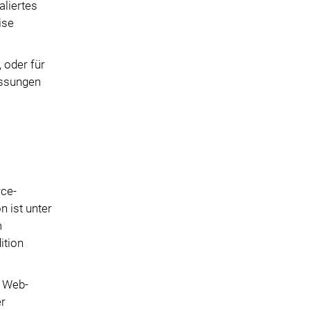
aliertes
ise
 oder für
assungen
ce-
 ist unter
m
ition
d Web-
er