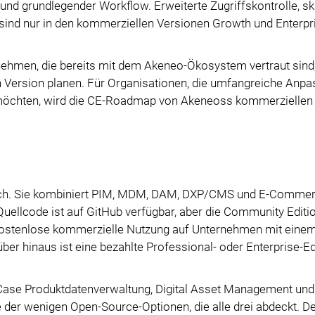
nd grundlegender Workflow. Erweiterte Zugriffskontrolle, sk
ind nur in den kommerziellen Versionen Growth und Enterpr
ehmen, die bereits mit dem Akeneo-Ökosystem vertraut sind,
en Version planen. Für Organisationen, die umfangreiche Anp
möchten, wird die CE-Roadmap von Akeneoss kommerziellen
eich. Sie kombiniert PIM, MDM, DAM, DXP/CMS und E-Commer
llcode ist auf GitHub verfügbar, aber die Community Edition
e kostenlose kommerzielle Nutzung auf Unternehmen mit eine
r hinaus ist eine bezahlte Professional- oder Enterprise-Ed
Use-Case Produktdatenverwaltung, Digital Asset Management un
e der wenigen Open-Source-Optionen, die alle drei abdeckt. D