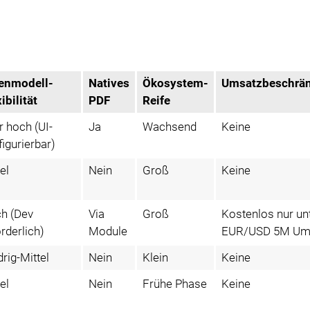
enmodell-
Natives
Ökosystem-
Umsatzbeschrä
ibilität
PDF
Reife
r hoch (UI-
Ja
Wachsend
Keine
figurierbar)
el
Nein
Groß
Keine
h (Dev
Via
Groß
Kostenlos nur un
rderlich)
Module
EUR/USD 5M Um
rig-Mittel
Nein
Klein
Keine
el
Nein
Frühe Phase
Keine