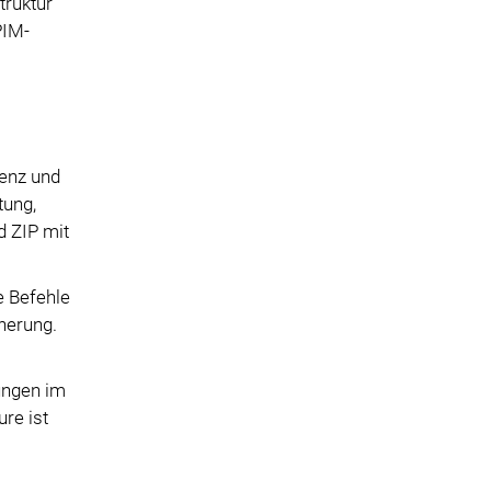
truktur
PIM-
zenz und
tung,
d ZIP mit
e Befehle
herung.
ungen im
re ist