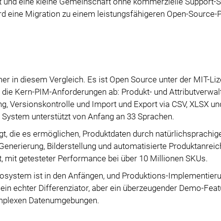
it und eine kleine Gemeinschaft ohne kommerzielle Support-S
rd eine Migration zu einem leistungsfähigeren Open-Source-
mer in diesem Vergleich. Es ist Open Source unter der MIT-Li
die Kern-PIM-Anforderungen ab: Produkt- und Attributverwal
ng, Versionskontrolle und Import und Export via CSV, XLSX un
as System unterstützt von Anfang an 33 Sprachen.
t, die es ermöglichen, Produktdaten durch natürlichsprachig
enerierung, Bilderstellung und automatisierte Produktanreic
, mit getesteter Performance bei über 10 Millionen SKUs.
kosystem ist in den Anfängen, und Produktions-Implementier
 ein echter Differenziator, aber ein überzeugender Demo-Featu
komplexen Datenumgebungen.