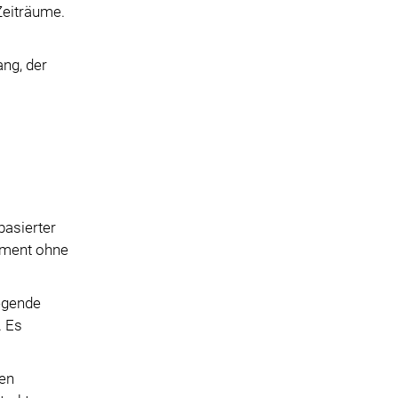
Zeiträume.
ng, der
basierter
gement ohne
egende
. Es
gen