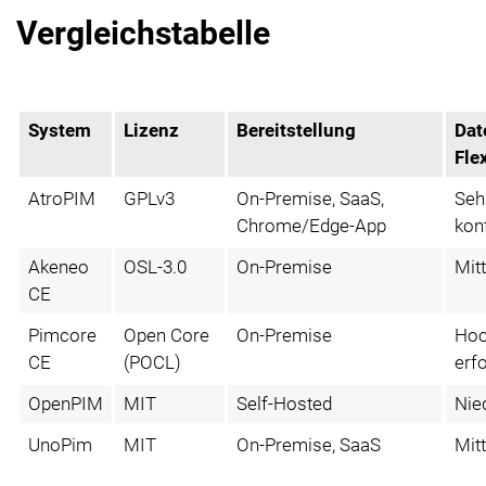
Vergleichstabelle
System
Lizenz
Bereitstellung
Dat
Flex
AtroPIM
GPLv3
On-Premise, SaaS,
Seh
Chrome/Edge-App
kon
Akeneo
OSL-3.0
On-Premise
Mitt
CE
Pimcore
Open Core
On-Premise
Hoc
CE
(POCL)
erfo
OpenPIM
MIT
Self-Hosted
Nied
UnoPim
MIT
On-Premise, SaaS
Mitt