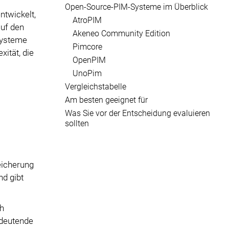
Open-Source-PIM-Systeme im Überblick
twickelt,
AtroPIM
auf den
Akeneo Community Edition
 Systeme
Pimcore
xität, die
OpenPIM
UnoPim
Vergleichstabelle
Am besten geeignet für
Was Sie vor der Entscheidung evaluieren
sollten
reicherung
nd gibt
ch
edeutende