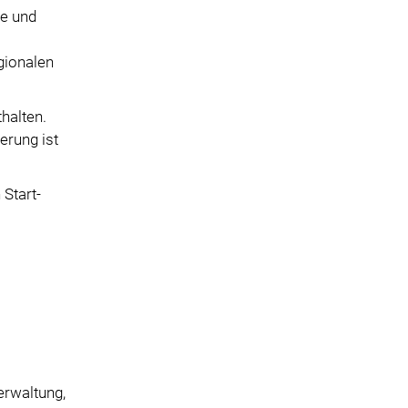
le und
gionalen
halten.
erung ist
 Start-
verwaltung,