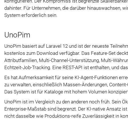
konfigurieren. Der Kompromiss ist begrenzte Skalierbarke
dahinter. Für Unternehmen, die darüber hinauswachsen, wi
System erforderlich sein.
UnoPim
UnoPim basiert auf Laravel 12 und ist der neueste Teilneh
kostenlos zum Download verfügbar. Das Feature-Set deckt 
Attributfamilien, Multi-Channel-Unterstützung, Multi-Währu
Echtzeit-Job-Tracking. Eine REST-API ist enthalten, und d
Es hat Aufmerksamkeit für seine KI-Agent-Funktionen erreg
zu verwalten, einschließlich Massen-Änderungen, Content-G
Das System ist für Kataloge mit hohem Volumen konzipiert
UnoPim ist im Vergleich zu den anderen noch früh. Sein Ö
Enterprise-Maßstab sind begrenzt. Der KI-native Ansatz ist
nicht dasselbe wie Produktions-reife Zuverlässigkeit in 