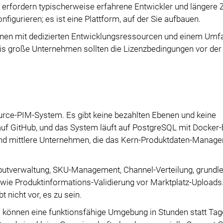
rfordern typischerweise erfahrene Entwickler und längere 
figurieren; es ist eine Plattform, auf der Sie aufbauen.
onen mit dedizierten Entwicklungsressourcen und einem Umfa
bis große Unternehmen sollten die Lizenzbedingungen vor der
ource-PIM-System. Es gibt keine bezahlten Ebenen und keine
uf GitHub, und das System läuft auf PostgreSQL mit Docker-
ne und mittlere Unternehmen, die das Kern-Produktdaten-Mana
ibutverwaltung, SKU-Management, Channel-Verteilung, grundl
ie Produktinformations-Validierung vor Marktplatz-Uploads
 nicht vor, es zu sein.
ms können eine funktionsfähige Umgebung in Stunden statt Ta