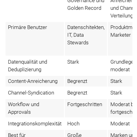
Governance und
Anreicheru
Golden Record
und Channe
Verteilung
Primäre Benutzer
Datenschitekten,
Produktman
IT, Data
Marketer
Stewards
Datenqualität und
Stark
Grundlegen
Deduplizierung
moderat
Content-Anreicherung
Begrenzt
Stark
Channel-Syndication
Begrenzt
Stark
Workflow und
Fortgeschritten
Moderat bi
Approvals
fortgeschri
Integrationskomplexität
Hoch
Moderat
Best für
Große
Marken und