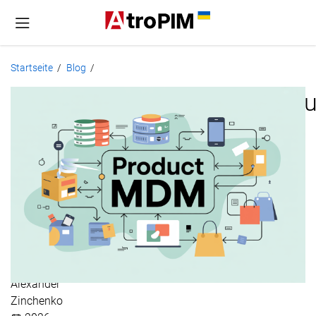
Startseite
Blog
/
/
Produktstammdatenverwalt
für
Anfänger
Alexander
Zinchenko