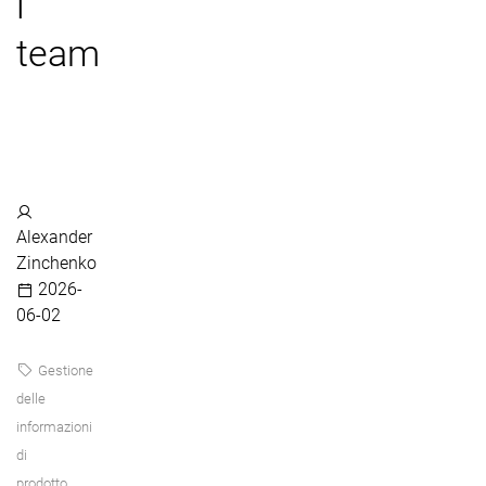
i
team
Alexander
Zinchenko
2026-
06-02
Gestione
delle
informazioni
di
prodotto