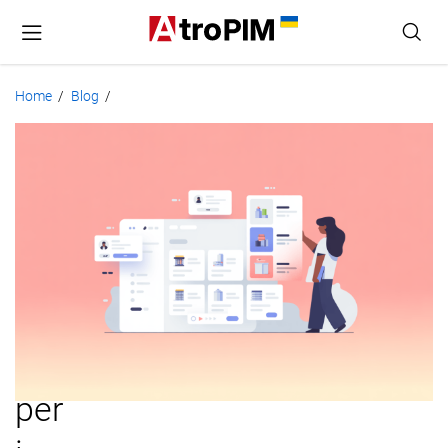
Home
Blog
/
/
Onboarding
PIM:
Guida
passo
per
passo
per